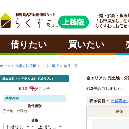
上越・妙高・糸魚
ラクチン
「お部屋探し」な
らくすむにお任せ
借りたい
買いたい
ホーム
＞
検索方法選択
＞
エリア選択
＞ 物件一覧
全エリア
の
売土地・分
612 件
612件
該当しました。
がマッチ
基本条件
表示切替：
一覧表示
物件種別
売土地・分譲地
画像
価格
～