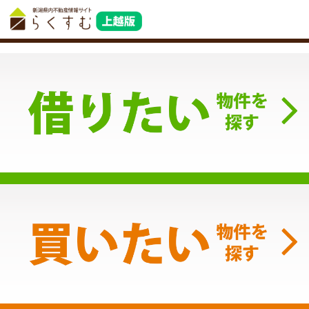
サービス利用規約
｜
プライバシーポリシー
運営会社
｜
お問合せ
｜
PC版を見る
Copyright (C) 株式会社 コモンライフ・コーポレーション. All
Rights Reserved.
不動産検索サイト「らくすむ」及び関連サイトに記載の不動産情報は、会員規約に則り、情報提供
会社様の責任のもとに発信されております。
不動産の賃借、購入に関しては賃借者、購入者ご自身が情報を確認され、会社企業様から説明を受
けられたうえで判断をお願いいたします。
不動産検索サイト「らくすむ」及び関連サイトに記載の不動産情報、写真、デザイン、コンテンツ
などの
無断転載・転用・複製
など禁止します。