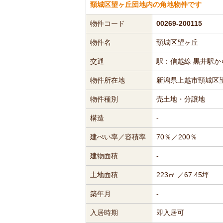
頸城区望ヶ丘団地内の角地物件です
物件コード
00269-200115
物件名
頸城区望ヶ丘
交通
駅：信越線 黒井駅か
物件所在地
新潟県上越市頸城区
物件種別
売土地・分譲地
構造
-
建ぺい率／容積率
70％／200％
建物面積
-
土地面積
223㎡ ／67.45坪
築年月
-
入居時期
即入居可