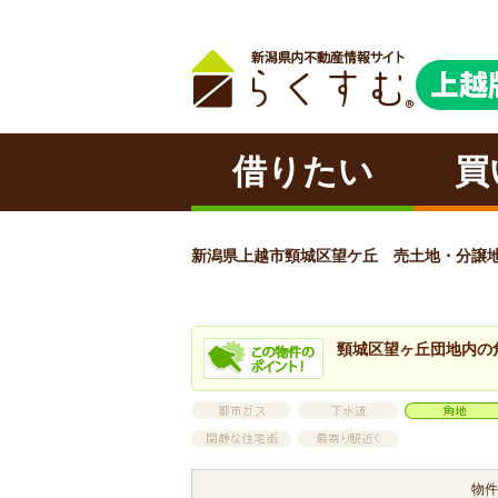
借りたい
買
新潟県上越市頸城区望ケ丘 売土地・分譲地 1,
頸城区望ヶ丘団地内の
物件