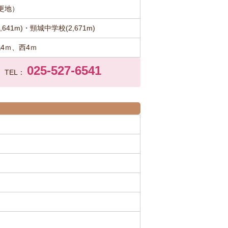
更地）
641m)・頸城中学校(2,671m)
4ｍ、西4ｍ
025-527-6541
TEL：