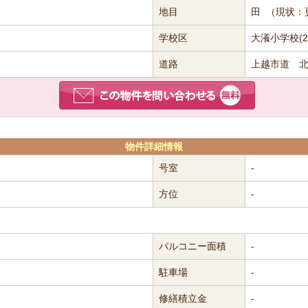
地目
田 （現状：
学校区
大瀁小学校(2,
道路
上越市道 北
物件詳細情報
号室
-
方位
-
バルコニー面積
-
駐車場
-
修繕積立金
-