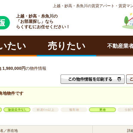
上越・妙高・糸魚川の賃貸アパート・賃貸マ
上越・妙高・糸魚川の
ラクチン
「お部屋探し」なら
らくすむにお任せください！
いたい
売りたい
不動産業
980,000円
の物件情報
角地物件です
名／所在地
詳