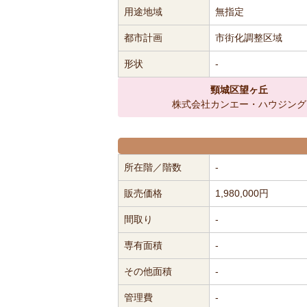
用途地域
無指定
都市計画
市街化調整区域
形状
-
頸城区望ヶ丘
株式会社カンエー・ハウジング
所在階／階数
-
販売価格
1,980,000円
間取り
-
専有面積
-
その他面積
-
管理費
-