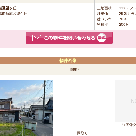
城区望ヶ丘
土地面積
：223㎡ ／6
越市頸城区望ケ丘
坪単価
：29,355
建ぺい率
：70％
容積率
：200％
物件画像
間取り
※画像
間取り