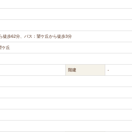
ら徒歩62分、バス：望ケ丘から徒歩3分
望ケ丘
階建
-