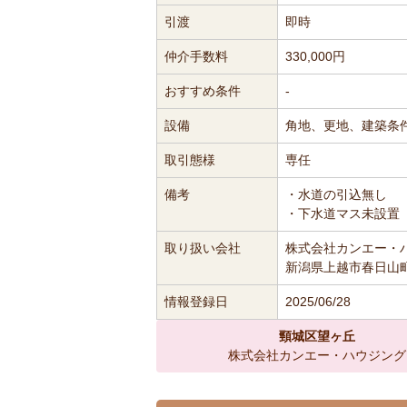
引渡
即時
仲介手数料
330,000円
おすすめ条件
-
設備
角地、更地、建築条
取引態様
専任
備考
・水道の引込無し
・下水道マス未設置
取り扱い会社
株式会社カンエー・
新潟県上越市春日山町3
情報登録日
2025/06/28
頸城区望ヶ丘
株式会社カンエー・ハウジング