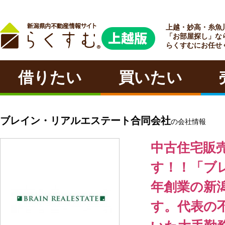
上越・妙高・糸魚
ラクチン
「お部屋探し」な
らくすむにお任せ
借りたい
買いたい
ブレイン・リアルエステート合同会社
の会社情報
中古住宅販
す！！「ブ
年創業の新
す。代表の