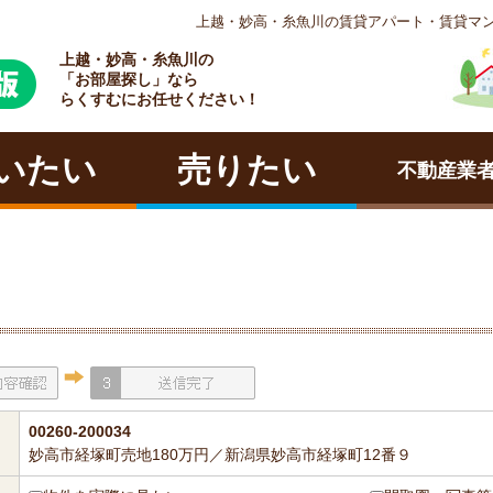
上越・妙高・糸魚川の賃貸アパート・賃貸マ
上越・妙高・糸魚川の
ラクチン
「お部屋探し」なら
らくすむにお任せください！
いたい
売りたい
不動産業
00260-200034
妙高市経塚町売地180万円／新潟県妙高市経塚町12番９