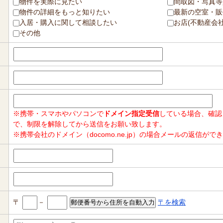
物件を実際に見たい
間取図・写真等
物件の詳細をもっと知りたい
最新の空室・販
入居・購入に関して相談したい
お店(不動産会
その他
※携帯・スマホやパソコンで
ドメイン指定受信
している場合、確認
で、制限を解除してから送信をお願い致します。
※携帯会社のドメイン（docomo.ne.jp）の場合メールの返信
〒
－
〒を検索