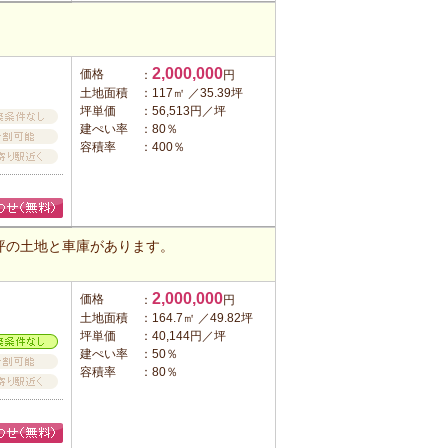
2,000,000
価格
：
円
土地面積
：117㎡ ／35.39坪
坪単価
：56,513円／坪
建ぺい率
：80％
容積率
：400％
坪の土地と車庫があります。
2,000,000
価格
：
円
土地面積
：164.7㎡ ／49.82坪
坪単価
：40,144円／坪
建ぺい率
：50％
容積率
：80％