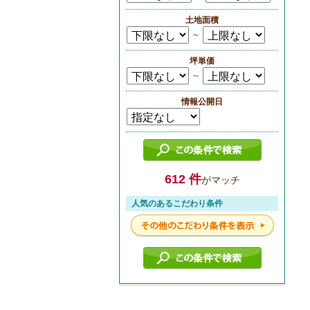
土地面積
～
坪単価
～
情報公開日
612 件
がマッチ
人気のあるこだわり条件