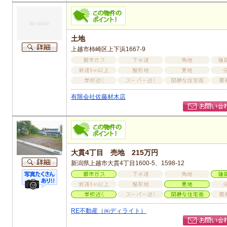
土地
上越市柿崎区上下浜1667-9
有限会社佐藤材木店
大貫4丁目 売地 215万円
新潟県上越市大貫4丁目1600-5、1598-12
RE不動産（㈱ディライト）