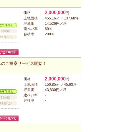
2,000,000
価格
：
円
土地面積
：455.16㎡ ／137.68坪
坪単価
：14,526円／坪
建ぺい率
：60％
容積率
：200％
スのご提案サービス開始！
2,000,000
価格
：
円
土地面積
：150.85㎡ ／45.63坪
坪単価
：43,830円／坪
建ぺい率
：-
容積率
：-