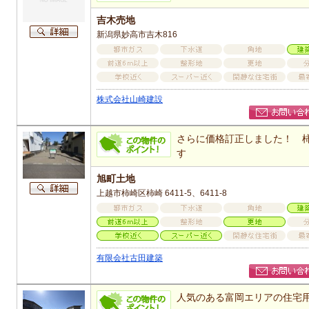
吉木売地
新潟県妙高市吉木816
株式会社山崎建設
さらに価格訂正しました！ 
す
旭町土地
上越市柿崎区柿崎 6411-5、6411-8
有限会社古田建築
人気のある富岡エリアの住宅