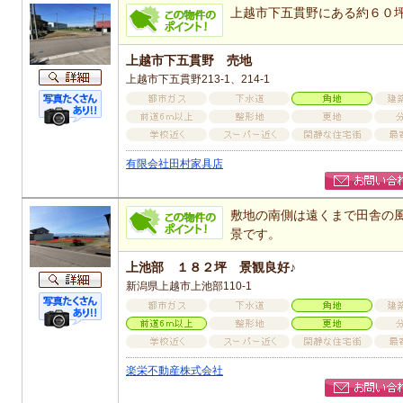
上越市下五貫野にある約６０
上越市下五貫野 売地
上越市下五貫野213-1、214-1
有限会社田村家具店
敷地の南側は遠くまで田舎の
景です。
上池部 １８２坪 景観良好♪
新潟県上越市上池部110-1
楽栄不動産株式会社