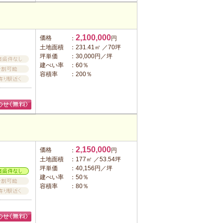
2,100,000
価格
：
円
土地面積
：231.41㎡ ／70坪
坪単価
：30,000円／坪
建ぺい率
：60％
容積率
：200％
2,150,000
価格
：
円
土地面積
：177㎡ ／53.54坪
坪単価
：40,156円／坪
建ぺい率
：50％
容積率
：80％