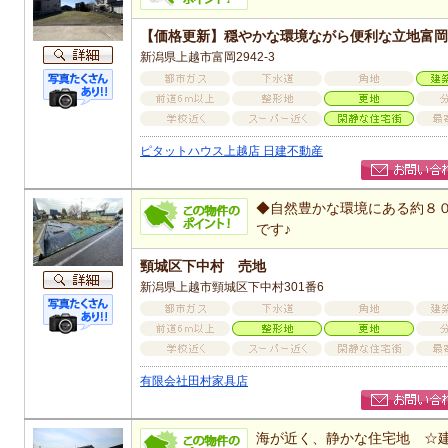
【価格更新】穏やかな環境ながら便利な立地富岡
新潟県上越市富岡2942-3
ピタットハウス上越店 日建不動産
◆自然豊かな環境にある約８０
です♪
頸城区下中村 売地
新潟県上越市頸城区下中村301番6
有限会社田村家具店
海が近く、静かな住宅地 ☆