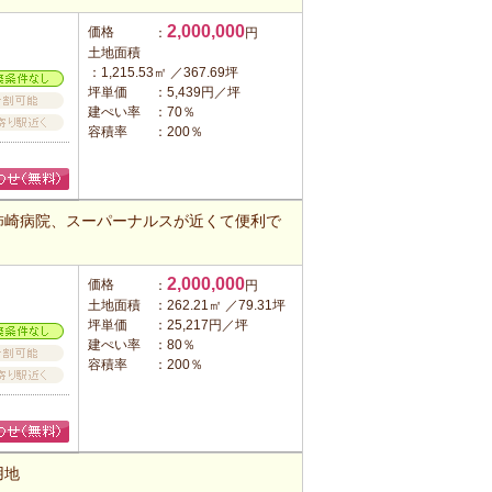
2,000,000
価格
：
円
土地面積
：1,215.53㎡ ／367.69坪
坪単価
：5,439円／坪
建ぺい率
：70％
容積率
：200％
柿崎病院、スーパーナルスが近くて便利で
2,000,000
価格
：
円
土地面積
：262.21㎡ ／79.31坪
坪単価
：25,217円／坪
建ぺい率
：80％
容積率
：200％
用地