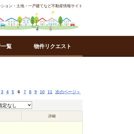
ンション・土地・一戸建てなど不動産情報サイト
者一覧
物件リクエスト
3
4
5
6
7
8
9
10
11
次のページ＞
詳細