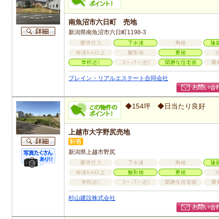
南魚沼市六日町 売地
新潟県南魚沼市六日町1198-3
ブレイン・リアルエステート合同会社
◆154坪 ◆日当たり良好
上越市大字野尻売地
新潟県上越市野尻
杉山建設株式会社