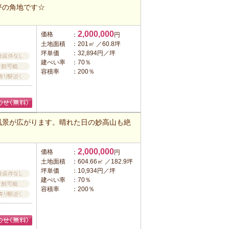
坪の角地です☆
2,000,000
価格
：
円
土地面積
：201㎡ ／60.8坪
坪単価
：32,894円／坪
建ぺい率
：70％
容積率
：200％
風景が広がります。晴れた日の妙高山も絶
2,000,000
価格
：
円
土地面積
：604.66㎡ ／182.9坪
坪単価
：10,934円／坪
建ぺい率
：70％
容積率
：200％