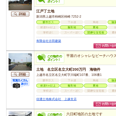
江戸丁土地
新潟県上越市柿崎区柿崎 7252-2
有限会社古田建築
平屋のオシャレなビーチハウ
土地 名立区名立大町200万円 海物件
上越市名立区名立大町字川端町107番、106番1
信濃土地株式会社 上越支店
六日町地区の土地です