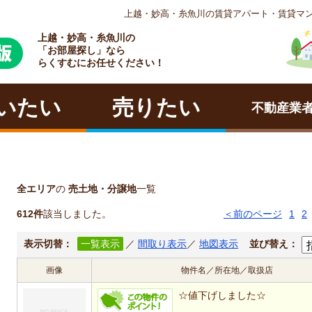
上越・妙高・糸魚川の賃貸アパート・賃貸マ
上越・妙高・糸魚川の
ラクチン
「お部屋探し」なら
らくすむにお任せください！
いたい
売りたい
不動産業
全エリア
の
売土地・分譲地
一覧
612件
該当しました。
＜前のページ
1
2
表示切替：
一覧表示
／
間取り表示
／
地図表示
並び替え：
画像
物件名／所在地／取扱店
☆値下げしました☆