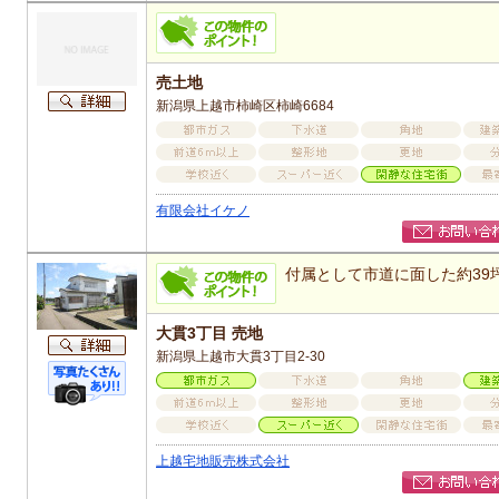
売土地
新潟県上越市柿崎区柿崎6684
有限会社イケノ
付属として市道に面した約39
大貫3丁目 売地
新潟県上越市大貫3丁目2-30
上越宅地販売株式会社