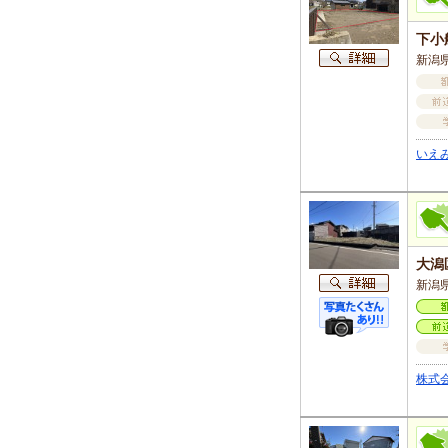
下小
新潟県
いえ
大潟
新潟県
株式