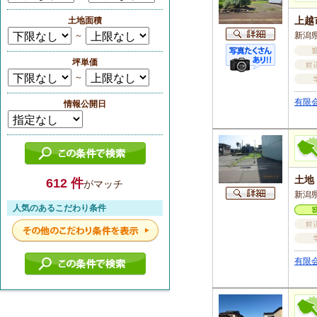
上越
土地面積
～
新潟県
坪単価
～
有限
情報公開日
土地
612 件
がマッチ
新潟
人気のあるこだわり条件
有限