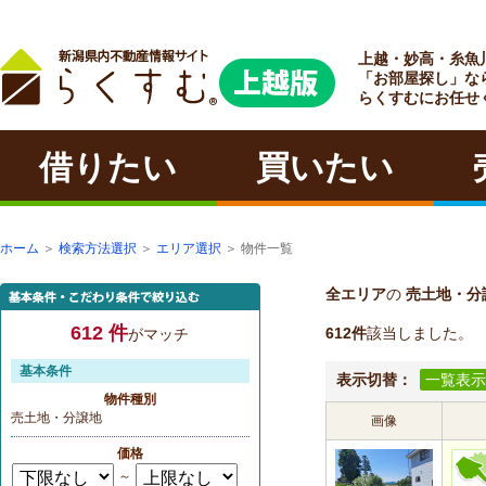
上越・妙高・糸魚
ラクチン
「お部屋探し」な
らくすむにお任せ
借りたい
買いたい
ホーム
＞
検索方法選択
＞
エリア選択
＞ 物件一覧
全エリア
の
売土地・分
612 件
612件
該当しました。
がマッチ
基本条件
表示切替：
一覧表示
物件種別
売土地・分譲地
画像
価格
～