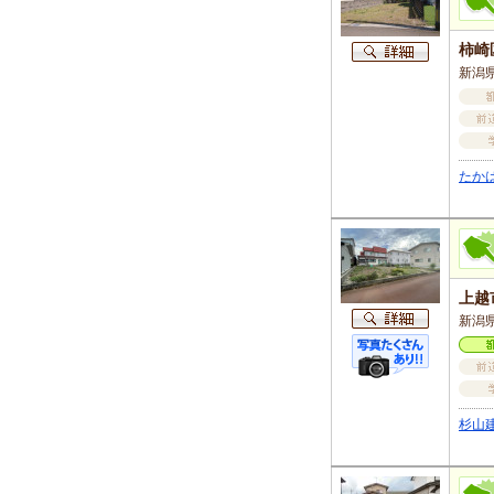
柿崎
新潟県
たか
上越
新潟
杉山