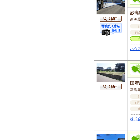
妙高
新潟県
ハウ
国府
新潟
株式