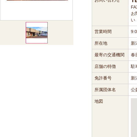
T
お問い合わせ
FA
お
い
営業時間
9:
所在地
新
最寄の交通機関
春
店舗の特徴
駐
免許番号
新
所属団体名
公
地図