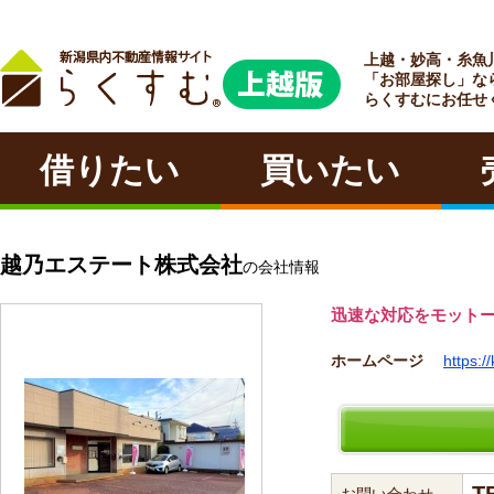
上越・妙高・糸魚
ラクチン
「お部屋探し」な
らくすむにお任せ
借りたい
買いたい
越乃エステート株式会社
の会社情報
迅速な対応をモット
ホームページ
https:/