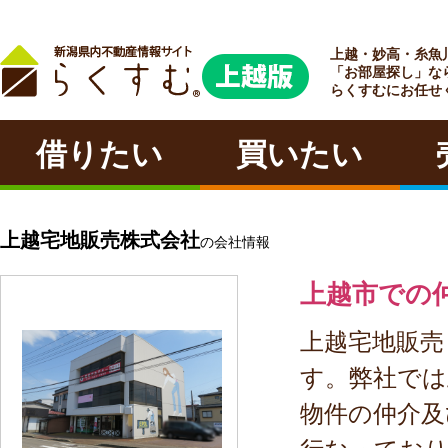
上越・妙高・糸魚
ラクチン
「お部屋探し」な
らくすむにお任せ
借りたい
買いたい
上越宅地販売株式会社
の会社情報
上越市での
上越宅地販売
す。弊社では
物件の仲介及