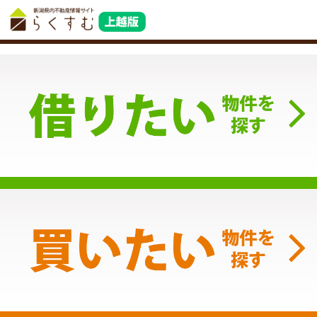
サービス利用規約
｜
プライバシーポリシー
運営会社
｜
お問合せ
｜
PC版を見る
Copyright (C) 株式会社 コモンライフ・コーポレーション. All
Rights Reserved.
不動産検索サイト「らくすむ」及び関連サイトに記載の不動産情報は、会員規約に則り、情報提供
会社様の責任のもとに発信されております。
不動産の賃借、購入に関しては賃借者、購入者ご自身が情報を確認され、会社企業様から説明を受
けられたうえで判断をお願いいたします。
不動産検索サイト「らくすむ」及び関連サイトに記載の不動産情報、写真、デザイン、コンテンツ
などの
無断転載・転用・複製
など禁止します。