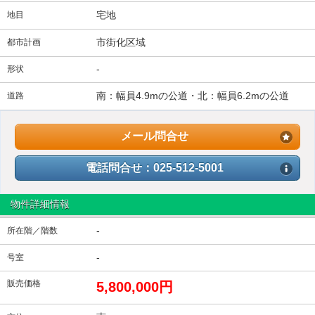
宅地
地目
市街化区域
都市計画
-
形状
南：幅員4.9mの公道・北：幅員6.2mの公道
道路
メール問合せ
電話問合せ：025-512-5001
物件詳細情報
-
所在階／階数
-
号室
販売価格
5,800,000円