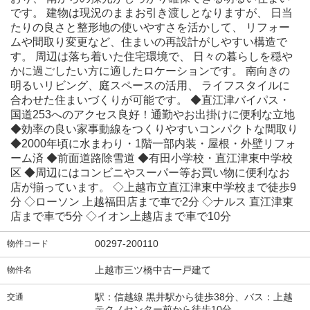
です。 建物は現況のままお引き渡しとなりますが、 日当
たりの良さと整形地の使いやすさを活かして、 リフォー
ムや間取り変更など、住まいの再設計がしやすい構造で
す。 周辺は落ち着いた住宅環境で、 日々の暮らしを穏や
かに過ごしたい方に適したロケーションです。 南向きの
明るいリビング、庭スペースの活用、 ライフスタイルに
合わせた住まいづくりが可能です。 ◆直江津バイパス・
国道253へのアクセス良好！通勤やお出掛けに便利な立地
◆効率の良い家事動線をつくりやすいコンパクトな間取り
◆2000年頃に水まわり・1階一部内装・屋根・外壁リフォ
ーム済 ◆前面道路除雪道 ◆有田小学校・直江津東中学校
区 ◆周辺にはコンビニやスーパー等お買い物に便利なお
店が揃っています。 ◇上越市立直江津東中学校まで徒歩9
分 ◇ローソン 上越福田店まで車で2分 ◇ナルス 直江津東
店まで車で5分 ◇イオン上越店まで車で10分
00297-200110
物件コード
上越市三ツ橋中古一戸建て
物件名
駅：信越線 黒井駅から徒歩38分、バス：上越
交通
テクノセンター前から徒歩10分