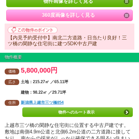
物件画像を詳しく見る
360度画像を詳しく見る
【内見予約受付中】南北二方道路・日当たり良好！三
ツ橋の閑静な住宅街に建つ5DK中古戸建
物件概要
5,800,000円
価格
土地：215.27㎡ ／65.11坪
広さ
建物：98.22㎡ ／29.71坪
新潟県上越市三ツ橋854
住所
物件へのルート表示
上越市三ツ橋の閑静な住宅街に位置する中古戸建です。
敷地は南側4.9m公道と北側6.2m公道の二方道路に接して
おり、 南からの採光がしっかり確保できる明るい住まい