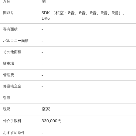
南
方位
5DK （和室：8畳、6畳、6畳、6畳、6畳）、
間取り
DK6
-
専有面積
-
バルコニー面積
-
その他面積
-
駐車場
-
管理費
-
修繕積立金
引渡
空家
現況
330,000円
仲介手数料
-
おすすめ条件