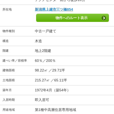
新潟県上越市三ツ橋854
所在地
物件へのルート表示
中古一戸建て
物件種別
木造
構造
地上2階建
階建
60％／200％
建ぺい率／容積率
98.22㎡ ／29.71坪
建物面積
215.27㎡ ／65.11坪
土地面積
1972年4月（築54年）
築年月
即入居可
入居時期
第1種中高層住居専用地域
用途地域