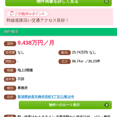
物件画像を詳しく見る
幹線道路沿い交通アクセス良好！
物件概要
9.438万円／月
賃料
なし
25.74万円/ なし
管理費
敷/礼
-
86.74㎡
／26.23坪
間取り
広さ
地上2階建
階建
不詳
築年数
事務所
種別
新潟県妙高市柳井田町4丁目11番16号
住所
物件へのルート表示
駅：妙高はねうまライン 北新井駅から徒歩11分、バス：柳井
交通