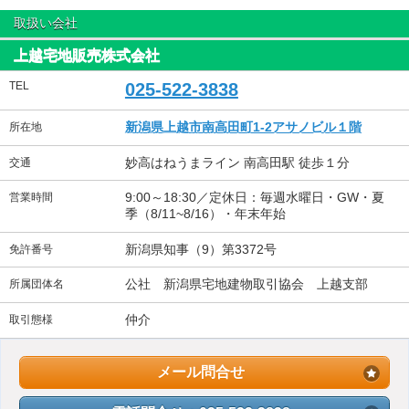
取扱い会社
上越宅地販売株式会社
TEL
025-522-3838
新潟県上越市南高田町1-2アサノビル１階
所在地
妙高はねうまライン 南高田駅 徒歩１分
交通
9:00～18:30／定休日：毎週水曜日・GW・夏
営業時間
季（8/11~8/16）・年末年始
新潟県知事（9）第3372号
免許番号
公社 新潟県宅地建物取引協会 上越支部
所属団体名
仲介
取引態様
メール問合せ