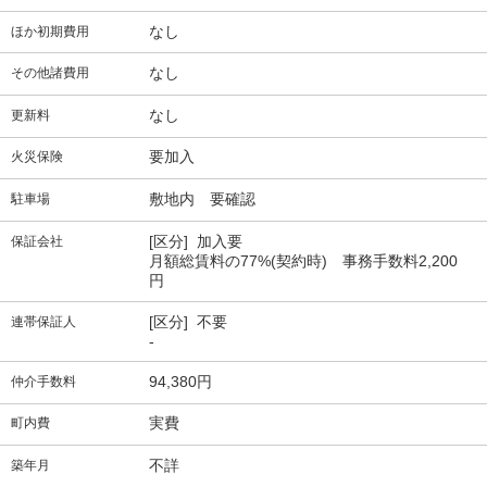
なし
ほか初期費用
なし
その他諸費用
なし
更新料
要加入
火災保険
敷地内 要確認
駐車場
[区分] 加入要
保証会社
月額総賃料の77%(契約時) 事務手数料2,200
円
[区分] 不要
連帯保証人
-
94,380円
仲介手数料
実費
町内費
不詳
築年月