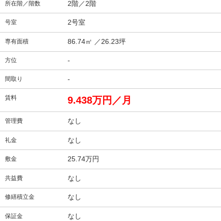
2階／2階
所在階／階数
2号室
号室
86.74㎡
／26.23坪
専有面積
-
方位
-
間取り
賃料
9.438万円／月
なし
管理費
なし
礼金
25.74万円
敷金
なし
共益費
なし
修繕積立金
なし
保証金