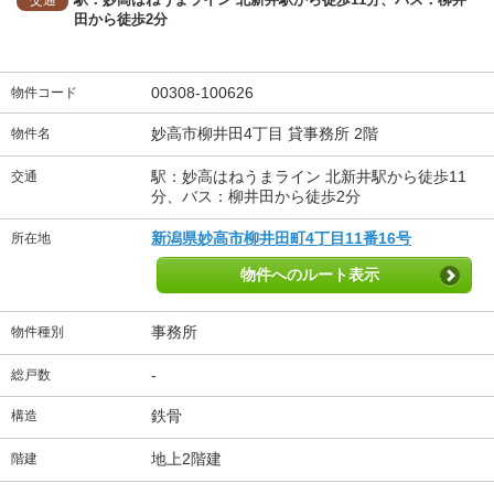
田から徒歩2分
00308-100626
物件コード
妙高市柳井田4丁目 貸事務所 2階
物件名
駅：妙高はねうまライン 北新井駅から徒歩11
交通
分、バス：柳井田から徒歩2分
新潟県妙高市柳井田町4丁目11番16号
所在地
物件へのルート表示
事務所
物件種別
-
総戸数
鉄骨
構造
地上2階建
階建