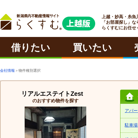
上越・妙高・糸魚
ラクチン
「お部屋探し」な
らくすむにお任せ
借りたい
買いたい
会社情報
＞物件種別選択
リアルエステイトZest
のおすすめ物件を探す
アパー
駐車場