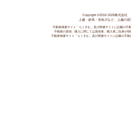
Copyright ©2016-
2026株式会社 コ
上越・妙高・糸魚川など、上越の賃
不動産検索サイト「らくすむ」及び関連サイトに記載の不
不動産の賃借、購入に関しては賃借者、購入者ご自身が情
不動産検索サイト「らくすむ」及び関連サイトに記載の不動