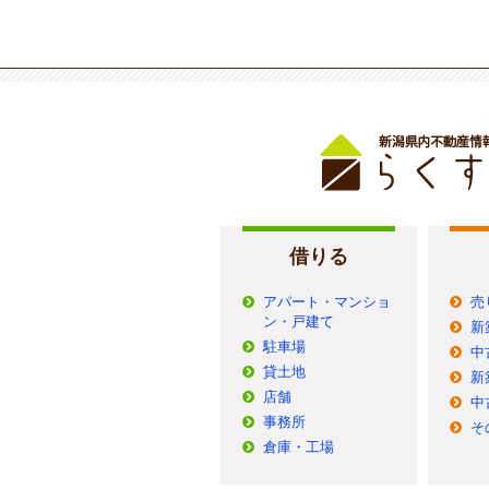
借りる
アパート・マンショ
売
ン・戸建て
新
駐車場
中
貸土地
新
店舗
中
事務所
そ
倉庫・工場