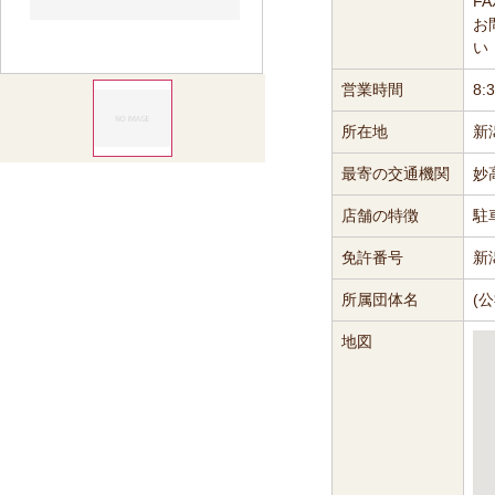
FA
お
い
営業時間
8:
所在地
新
最寄の交通機関
妙
店舗の特徴
駐
免許番号
新
所属団体名
(
地図