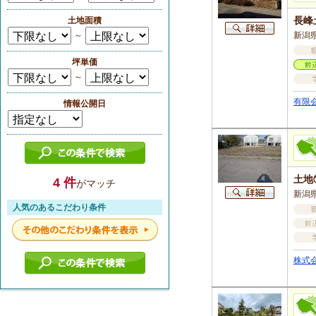
長峰
土地面積
～
新潟
坪単価
～
有限
情報公開日
土地
4 件
がマッチ
新潟県
人気のあるこだわり条件
株式