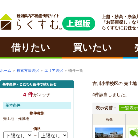
上越・妙高・糸魚
ラクチン
「お部屋探し」な
らくすむにお任せ
借りたい
買いたい
ホーム
＞
検索方法選択
＞
エリア選択
＞ 物件一覧
吉川小学校区
の
売土地
4 件
4件
該当しました。
がマッチ
基本条件
表示切替：
一覧表示
物件種別
売土地・分譲地
画像
価格
～