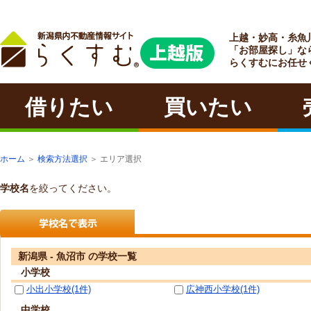
上越・妙高・糸魚
ラクチン
「お部屋探し」な
らくすむにお任せ
借りたい
買いたい
ホーム
＞
検索方法選択
＞ エリア選択
学校名
を絞ってください。
新潟県 - 魚沼市 の学校一覧
小学校
小出小学校(1件)
広神西小学校(1件)
中学校