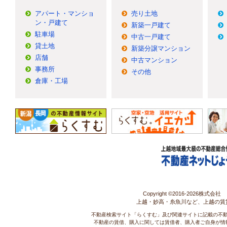
アパート・マンショ
売り土地
ン・戸建て
新築一戸建て
駐車場
中古一戸建て
貸土地
新築分譲マンション
店舗
中古マンション
事務所
その他
倉庫・工場
Copyright ©2016-
2026株式会社 コ
上越・妙高・糸魚川など、上越の賃
不動産検索サイト「らくすむ」及び関連サイトに記載の不
不動産の賃借、購入に関しては賃借者、購入者ご自身が情