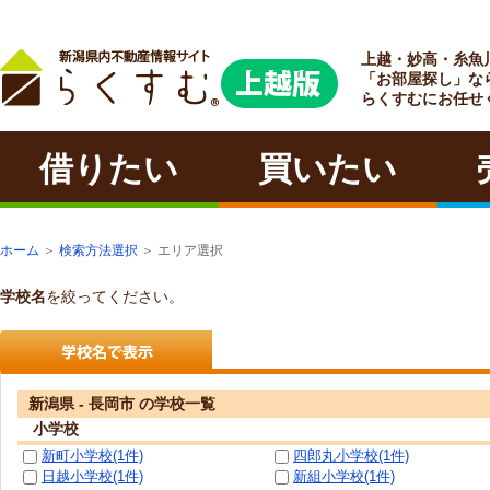
上越・妙高・糸魚
ラクチン
「お部屋探し」な
らくすむにお任せ
借りたい
買いたい
ホーム
＞
検索方法選択
＞ エリア選択
学校名
を絞ってください。
新潟県 - 長岡市 の学校一覧
小学校
新町小学校(1件)
四郎丸小学校(1件)
日越小学校(1件)
新組小学校(1件)