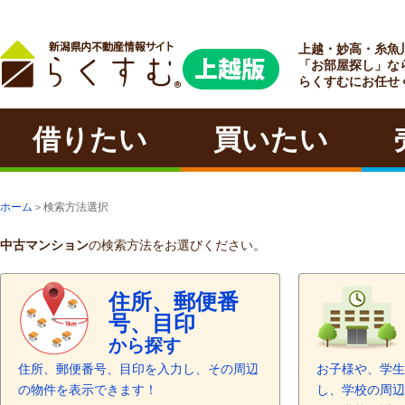
上越・妙高・糸魚
ラクチン
「お部屋探し」な
らくすむにお任せ
借りたい
買いたい
ホーム
＞検索方法選択
中古マンション
の検索方法をお選びください。
住所、郵便番
号、目印
から探す
住所、郵便番号、目印を入力し、その周辺
お子様や、学生
の物件を表示できます！
し、学校の周辺