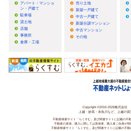
アパート・マンショ
売り土地
ン・戸建て
新築一戸建て
駐車場
中古一戸建て
貸土地
新築分譲マンション
店舗
中古マンション
事務所
その他
倉庫・工場
Copyright ©2016-
2026株式会社 コ
上越・妙高・糸魚川など、上越の賃
不動産検索サイト「らくすむ」及び関連サイトに記載の不
不動産の賃借、購入に関しては賃借者、購入者ご自身が情
不動産検索サイト「らくすむ」及び関連サイトに記載の不動