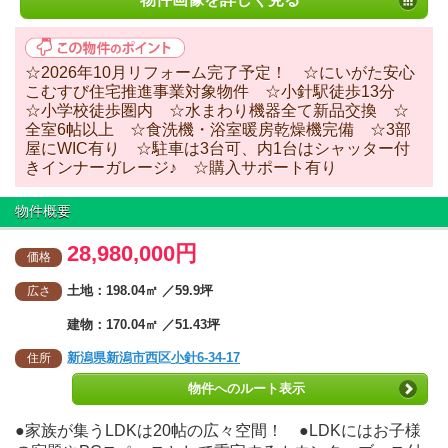
☆2026年10月リフォーム完了予定！ ☆にいがた安心
こむすび住宅推進事業対象物件 ☆小針駅徒歩13分
☆小学校徒歩圏内 ☆水まわり機器全て新品交換 ☆
全室6帖以上 ☆食洗機・浴室暖房乾燥機完備 ☆3部
屋にWIC有り ☆駐車は3台可、内1台はシャッター付
きインナーガレージ♪ ☆購入サポート有り
物件概要
28,980,000円
価格
土地：198.04㎡ ／59.9坪
広さ
建物：170.04㎡ ／51.43坪
新潟県新潟市西区小針6-34-17
住所
物件へのルート表示
●家族が集うLDKは20帖の広々空間！ ●LDKにはお子様