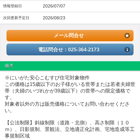
2026/07/07
情報登録日
2026/08/23
次回更新予定日
メール問合せ
電話問合せ：025-364-2173
備考
※にいがた安心こむすび住宅対象物件
この価格は15歳以下のお子様がいる世帯または若者夫婦世
帯（夫婦のいづれかが39歳以下）の世帯への限定価格で
す。
対象者以外の方は販売価格についてお問い合わせくださ
い。
【公法制限】斜線制限（道路・北側）、高さ制限（１０
ｍ）、日影規制、景観法、立地適正化計画、宅地造成等工
事規制区域