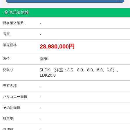
物件詳細情報
-
所在階／階数
-
号室
販売価格
28,980,000円
南東
方位
5LDK （洋室：8.5、8.0、8.0、8.0、6.0）、
間取り
LDK20.0
-
専有面積
-
バルコニー面積
-
その他面積
-
駐車場
-
管理費