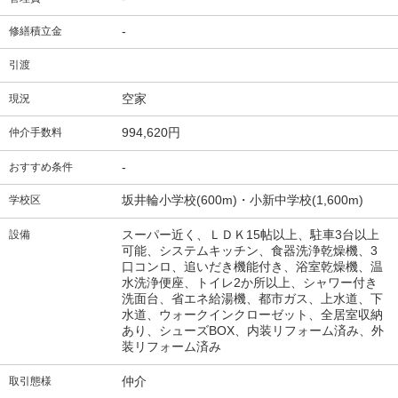
-
修繕積立金
引渡
空家
現況
994,620円
仲介手数料
-
おすすめ条件
坂井輪小学校(600m)・小新中学校(1,600m)
学校区
スーパー近く、ＬＤＫ15帖以上、駐車3台以上
設備
可能、システムキッチン、食器洗浄乾燥機、3
口コンロ、追いだき機能付き、浴室乾燥機、温
水洗浄便座、トイレ2か所以上、シャワー付き
洗面台、省エネ給湯機、都市ガス、上水道、下
水道、ウォークインクローゼット、全居室収納
あり、シューズBOX、内装リフォーム済み、外
装リフォーム済み
仲介
取引態様