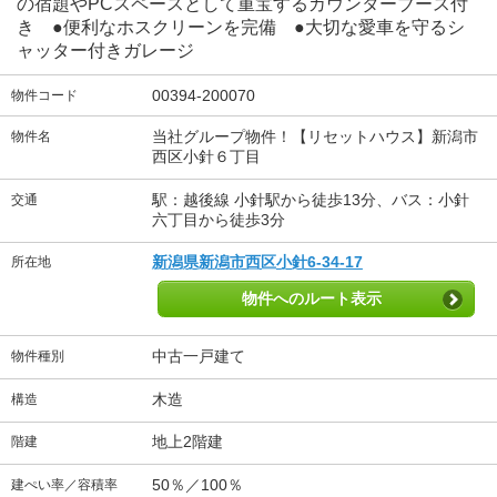
の宿題やPCスペースとして重宝するカウンターブース付
き ●便利なホスクリーンを完備 ●大切な愛車を守るシ
ャッター付きガレージ
00394-200070
物件コード
当社グループ物件！【リセットハウス】新潟市
物件名
西区小針６丁目
駅：越後線 小針駅から徒歩13分、バス：小針
交通
六丁目から徒歩3分
新潟県新潟市西区小針6-34-17
所在地
物件へのルート表示
中古一戸建て
物件種別
木造
構造
地上2階建
階建
50％／100％
建ぺい率／容積率