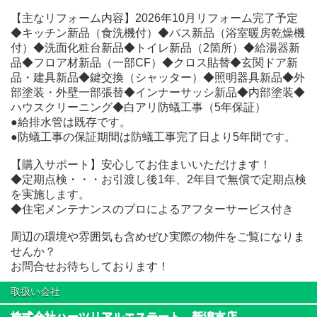
【主なリフォーム内容】2026年10月リフォーム完了予定
◆キッチン新品（食洗機付）◆バス新品（浴室暖房乾燥機
付）◆洗面化粧台新品◆トイレ新品（2箇所）◆給湯器新
品◆フロア材新品（一部CF）◆クロス貼替◆玄関ドア新
品・建具新品◆鍵交換（シャッター）◆照明器具新品◆外
部塗装・外壁一部張替◆インナーサッシ新品◆内部塗装◆
ハウスクリーニング◆白アリ防蟻工事（5年保証）
●給排水管は既存です。
●防蟻工事の保証期間は防蟻工事完了日より5年間です。
【購入サポート】安心してお住まいいただけます！
◆定期点検・・・お引渡し後1年、2年目で無償で定期点検
を実施します。
◆住宅メンテナンスのプロによるアフターサービス付き
周辺の環境や雰囲気も含めぜひ実際の物件をご覧になりま
せんか？
お問合せお待ちしております！
取扱い会社
株式会社ハーツリアルエステート 新潟支店