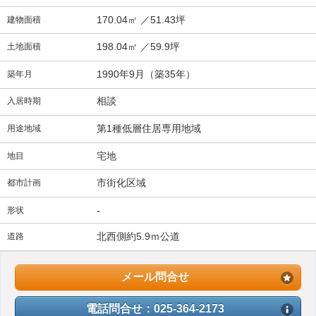
170.04㎡ ／51.43坪
建物面積
198.04㎡ ／59.9坪
土地面積
1990年9月（築35年）
築年月
相談
入居時期
第1種低層住居専用地域
用途地域
宅地
地目
市街化区域
都市計画
-
形状
北西側約5.9ｍ公道
道路
メール問合せ
電話問合せ：025-364-2173