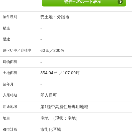
物件へのルート表示
売土地・分譲地
物件種別
-
構造
-
階建
60％／200％
建ぺい率／容積率
-
建物面積
354.04㎡ ／107.09坪
土地面積
-
築年月
即入居可
入居時期
第1種中高層住居専用地域
用途地域
宅地 （現状：宅地）
地目
市街化区域
都市計画