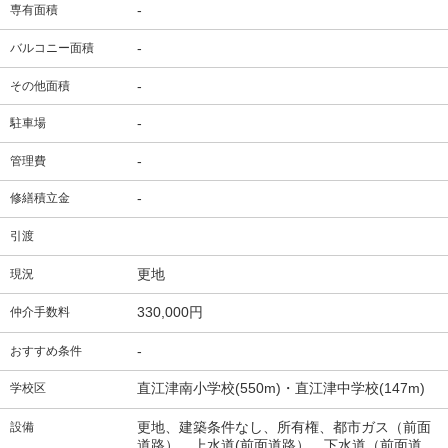
-
専有面積
-
バルコニー面積
-
その他面積
-
駐車場
-
管理費
-
修繕積立金
引渡
更地
現況
330,000円
仲介手数料
-
おすすめ条件
直江津南小学校(550m)・直江津中学校(147m)
学校区
更地、建築条件なし、所有権、都市ガス（前面
設備
道路）、上水道(前面道路）、下水道（前面道