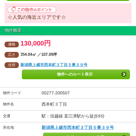
☆人気の海近エリアです☆
物件概要
130,000円
価格
354.04㎡ ／107.09坪
広さ
新潟県上越市西本町３丁目５番３９号
住所
物件へのルート表示
00277-200507
物件コード
西本町３丁目
物件名
駅：信越線 直江津駅から徒歩9分
交通
新潟県上越市西本町３丁目５番３９号
所在地