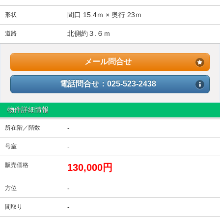
間口 15.4ｍ × 奥行 23ｍ
形状
北側約３.６ｍ
道路
メール問合せ
電話問合せ：025-523-2438
物件詳細情報
-
所在階／階数
-
号室
販売価格
130,000円
-
方位
-
間取り