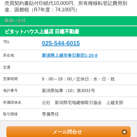
売買契約書貼付印紙代10,000円、所有権移転登記費用別
途、固都税（R7年度：74,100円）
取扱い会社
ピタットハウス上越店 日建不動産
TEL
025-544-6015
新潟県上越市春日新田1-20-8
所在地
交通
9：00～18：00／定休日：水・日・祝
営業時間
新潟県知事（10）第3031号
免許番号
公社 新潟県宅地建物取引協会 上越支部
所属団体名
専属専任
取引態様
メール問合せ