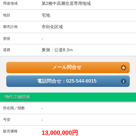
第2種中高層住居専用地域
用途地域
宅地
地目
市街化区域
都市計画
-
形状
東側：公道8.3ｍ
道路
メール問合せ
電話問合せ：025-544-6015
物件詳細情報
-
所在階／階数
-
号室
販売価格
13,000,000円