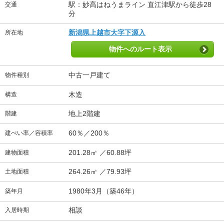
駅：妙高はねうまライン 直江津駅から徒歩28
交通
分
新潟県上越市大字下源入
所在地
物件へのルート表示
中古一戸建て
物件種別
木造
構造
地上2階建
階建
60％／200％
建ぺい率／容積率
201.28㎡ ／60.88坪
建物面積
264.26㎡ ／79.93坪
土地面積
1980年3月（築46年）
築年月
相談
入居時期