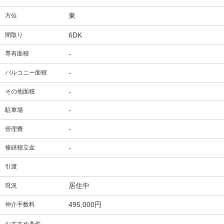
東
方位
6DK
間取り
-
専有面積
-
バルコニー面積
-
その他面積
-
駐車場
-
管理費
-
修繕積立金
引渡
居住中
現況
495,000円
仲介手数料
-
おすすめ条件