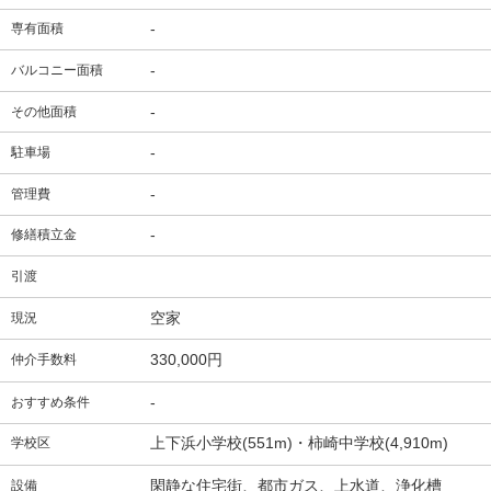
-
専有面積
-
バルコニー面積
-
その他面積
-
駐車場
-
管理費
-
修繕積立金
引渡
空家
現況
330,000円
仲介手数料
-
おすすめ条件
上下浜小学校(551m)・柿崎中学校(4,910m)
学校区
閑静な住宅街、都市ガス、上水道、浄化槽
設備