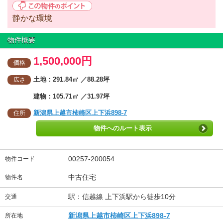
静かな環境
物件概要
1,500,000円
価格
土地：291.84㎡ ／88.28坪
広さ
建物：105.71㎡ ／31.97坪
新潟県上越市柿崎区上下浜898-7
住所
物件へのルート表示
00257-200054
物件コード
中古住宅
物件名
駅：信越線 上下浜駅から徒歩10分
交通
新潟県上越市柿崎区上下浜898-7
所在地