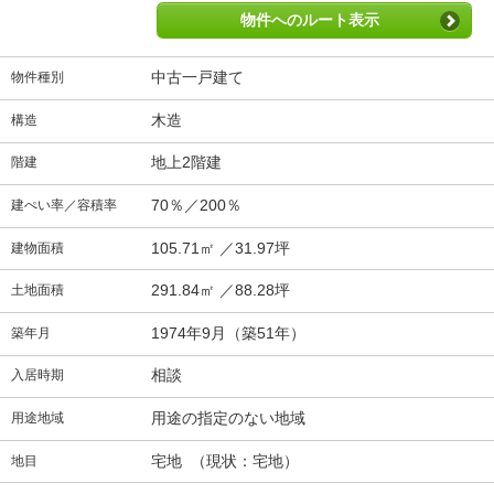
物件へのルート表示
中古一戸建て
物件種別
木造
構造
地上2階建
階建
70％／200％
建ぺい率／容積率
105.71㎡ ／31.97坪
建物面積
291.84㎡ ／88.28坪
土地面積
1974年9月（築51年）
築年月
相談
入居時期
用途の指定のない地域
用途地域
宅地 （現状：宅地）
地目