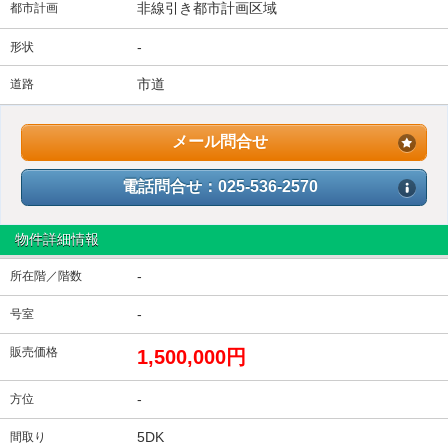
非線引き都市計画区域
都市計画
-
形状
市道
道路
メール問合せ
電話問合せ：025-536-2570
物件詳細情報
-
所在階／階数
-
号室
販売価格
1,500,000円
-
方位
5DK
間取り