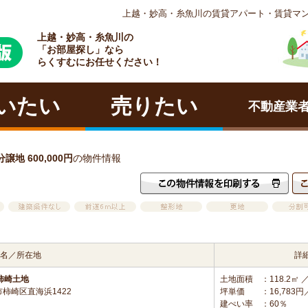
上越・妙高・糸魚川の賃貸アパート・賃貸マ
上越・妙高・糸魚川の
ラクチン
「お部屋探し」なら
らくすむにお任せください！
いたい
売りたい
不動産業
地 600,000円
の物件情報
名／所在地
詳
柿崎土地
土地面積
：118.2㎡ ／
柿崎区直海浜1422
坪単価
：16,783
建ぺい率
：60％