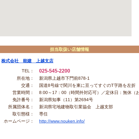
担当取扱い店舗情報
株式会社 能建 上越支店
TEL：
025-545-2200
所在地：
新潟県上越市下門前878-1
交通：
国道8号線で関川を東に亘ってすぐのT字路を左折
営業時間：
8:00～17：00（時間外対応可）／定休日：無休
免許番号：
新潟県知事（11）第2694号
所属団体名：
新潟県宅地建物取引業協会 上越支部
取引態様：
専任
ホームページ：
http://www.nouken.info/