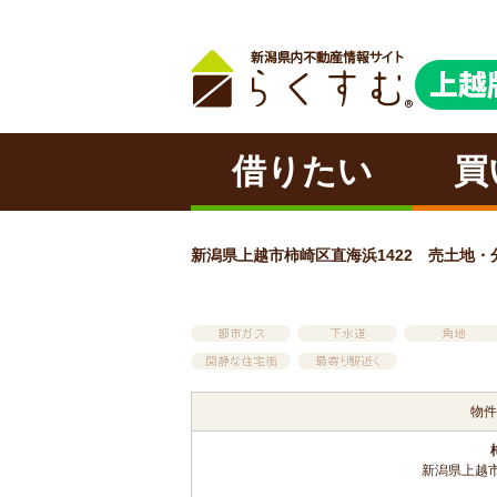
借りたい
買
新潟県上越市柿崎区直海浜1422 売土地・分譲
物件
新潟県上越市