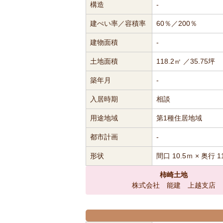
構造
-
建ぺい率／容積率
60％／200％
建物面積
-
土地面積
118.2㎡ ／35.75坪
築年月
-
入居時期
相談
用途地域
第1種住居地域
都市計画
-
形状
間口 10.5ｍ × 奥行 1
柿崎土地
株式会社 能建 上越支店