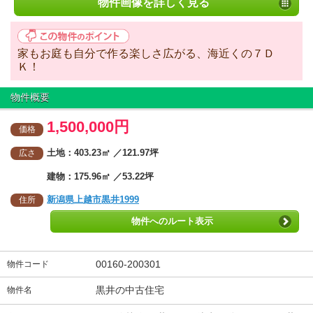
物件画像を詳しく見る
家もお庭も自分で作る楽しさ広がる、海近くの７Ｄ
Ｋ！
物件概要
1,500,000円
価格
土地：403.23㎡ ／121.97坪
広さ
建物：175.96㎡ ／53.22坪
新潟県上越市黒井1999
住所
物件へのルート表示
00160-200301
物件コード
黒井の中古住宅
物件名