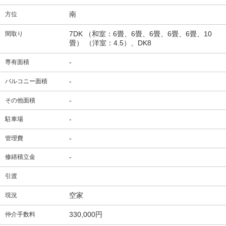
南
方位
7DK （和室：6畳、6畳、6畳、6畳、6畳、10
間取り
畳） （洋室：4.5）、DK8
-
専有面積
-
バルコニー面積
-
その他面積
-
駐車場
-
管理費
-
修繕積立金
引渡
空家
現況
330,000円
仲介手数料