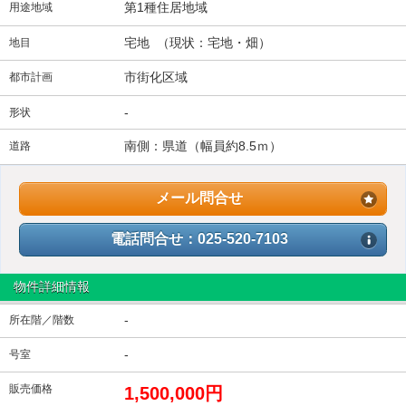
第1種住居地域
用途地域
宅地 （現状：宅地・畑）
地目
市街化区域
都市計画
-
形状
南側：県道（幅員約8.5ｍ）
道路
メール問合せ
電話問合せ：025-520-7103
物件詳細情報
-
所在階／階数
-
号室
販売価格
1,500,000円