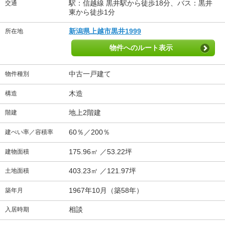
駅：信越線 黒井駅から徒歩18分、バス：黒井
交通
東から徒歩1分
新潟県上越市黒井1999
所在地
物件へのルート表示
中古一戸建て
物件種別
木造
構造
地上2階建
階建
60％／200％
建ぺい率／容積率
175.96㎡ ／53.22坪
建物面積
403.23㎡ ／121.97坪
土地面積
1967年10月（築58年）
築年月
相談
入居時期