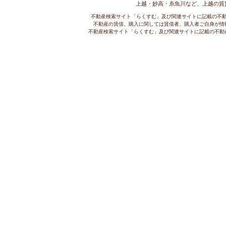
上越・妙高・糸魚川など、上越の賃
不動産検索サイト「らくすむ」及び関連サイトに記載の不
不動産の賃借、購入に関しては賃借者、購入者ご自身が情
不動産検索サイト「らくすむ」及び関連サイトに記載の不動