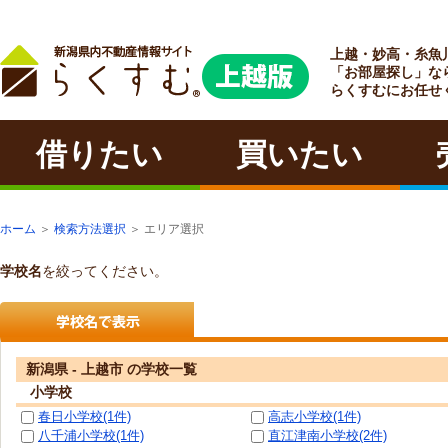
上越・妙高・糸魚
ラクチン
「お部屋探し」な
らくすむにお任せ
借りたい
買いたい
ホーム
＞
検索方法選択
＞ エリア選択
学校名
を絞ってください。
新潟県 - 上越市 の学校一覧
小学校
春日小学校(1件)
高志小学校(1件)
八千浦小学校(1件)
直江津南小学校(2件)