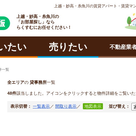
上越・妙高・糸魚川の賃貸アパート・賃貸マ
上越・妙高・糸魚川の
ラクチン
「お部屋探し」なら
らくすむにお任せください！
いたい
売りたい
不動産業
件一覧
全エリア
の
貸事務所
一覧
48件
該当しました。アイコンをクリックすると物件詳細をご覧いた
表示切替：
一覧表示
／
間取り表示
／
地図表示
並び替え：