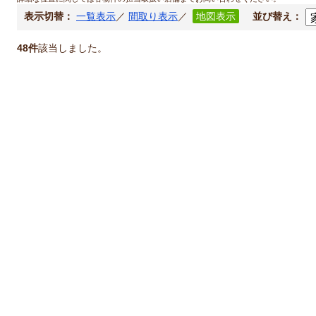
表示切替：
一覧表示
／
間取り表示
／
地図表示
並び替え：
48件
該当しました。