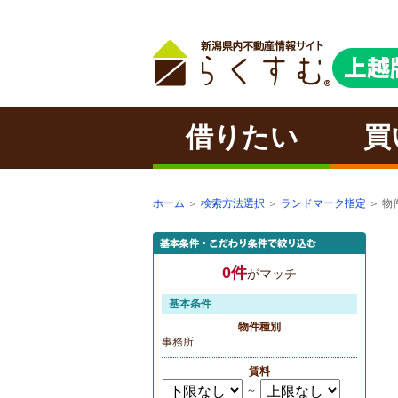
借りたい
買
ホーム
＞
検索方法選択
＞
ランドマーク指定
＞ 物
0件
がマッチ
基本条件
物件種別
事務所
賃料
～