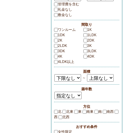
管理費を含む
礼金なし
敷金なし
間取り
ワンルーム
1K
1DK
1LDK
2K
2DK
2LDK
3K
3DK
3LDK
4K
4DK
4LDK以上
面積
～
築年数
方位
北
北東
東
南東
南
南西
西
北西
おすすめ条件
女性限定