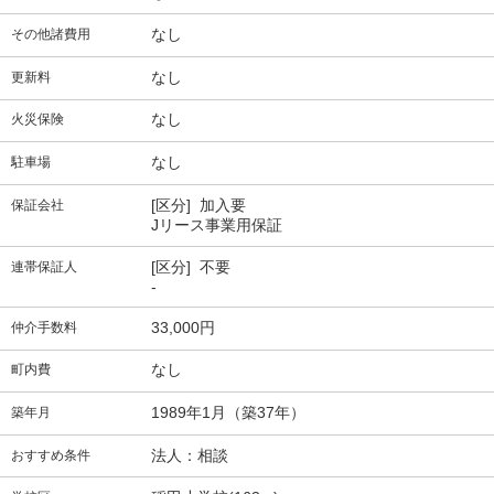
なし
その他諸費用
なし
更新料
なし
火災保険
なし
駐車場
[区分] 加入要
保証会社
Jリース事業用保証
[区分] 不要
連帯保証人
-
33,000円
仲介手数料
なし
町内費
1989年1月（築37年）
築年月
法人：相談
おすすめ条件