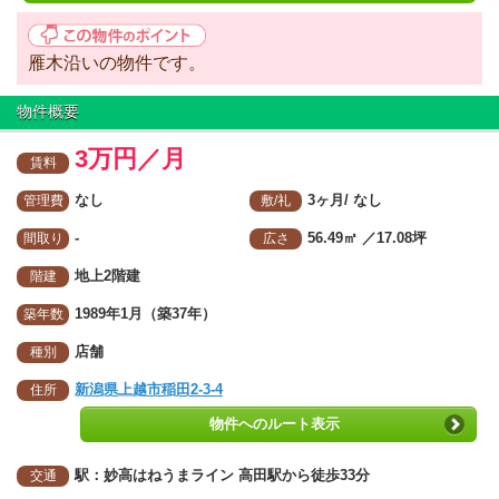
雁木沿いの物件です。
物件概要
3万円／月
賃料
なし
3ヶ月/ なし
管理費
敷/礼
-
56.49㎡
／17.08坪
間取り
広さ
地上2階建
階建
1989年1月（築37年）
築年数
店舗
種別
新潟県上越市稲田2-3-4
住所
物件へのルート表示
駅：妙高はねうまライン 高田駅から徒歩33分
交通