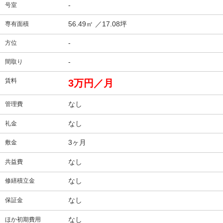
-
号室
56.49㎡
／17.08坪
専有面積
-
方位
-
間取り
賃料
3万円／月
なし
管理費
なし
礼金
3ヶ月
敷金
なし
共益費
なし
修繕積立金
なし
保証金
なし
ほか初期費用