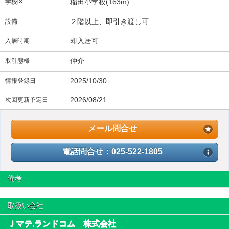
稲田小学校(163m)
学校区
２階以上、即引き渡し可
設備
即入居可
入居時期
仲介
取引態様
2025/10/30
情報登録日
2026/08/21
次回更新予定日
メール問合せ
電話問合せ：025-522-1805
備考
取扱い会社
Ｊマテ.ランドコム 株式会社