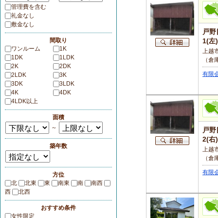
管理費を含む
礼金なし
敷金なし
戸野
間取り
1(左
ワンルーム
1K
上越
1DK
1LDK
（倉
2K
2DK
有限
2LDK
3K
3DK
3LDK
4K
4DK
4LDK以上
面積
～
戸野
2(右
築年数
上越
（倉
有限
方位
北
北東
東
南東
南
南西
西
北西
おすすめ条件
女性限定