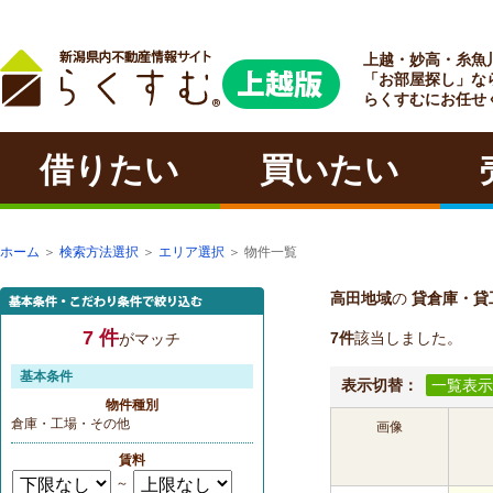
上越・妙高・糸魚
ラクチン
「お部屋探し」な
らくすむにお任せ
借りたい
買いたい
ホーム
＞
検索方法選択
＞
エリア選択
＞ 物件一覧
高田地域
の
貸倉庫・貸
7 件
7件
該当しました。
がマッチ
基本条件
表示切替：
一覧表示
物件種別
倉庫・工場・その他
画像
賃料
～