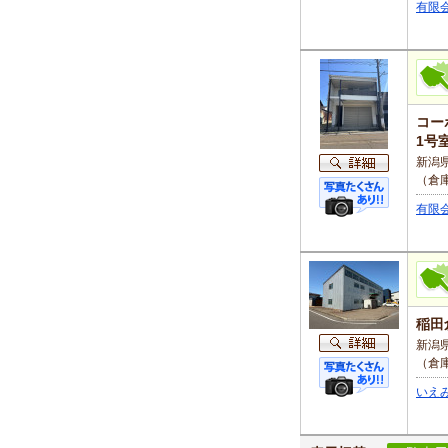
有限
コー
1号
新潟県
（倉
有限
稲田
新潟
（倉
いえ