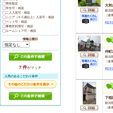
男性限定
大和
学生可・相談
新潟県
二人入居可・相談
（倉
シニア（６０歳以上）入居可・相談
ペット可・相談
RE
事務所利用可・相談
ルームシェア可・相談
情報公開日
仲町
新潟県
（倉
7 件
がマッチ
RE
人気のあるこだわり条件
下稲
新潟県
（倉