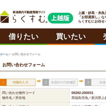
上越・妙高・糸魚
ラクチン
「お部屋探し」な
らくすむにお任せ
借りたい
買いたい
ホーム
＞ お問い合わせフォーム
お問い合わせフォーム
問い合わせ物件コード
00282-200031
物件名／所在地
西福島売地／新潟県上越