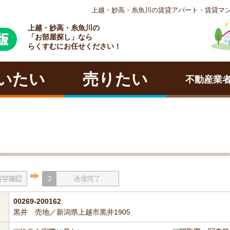
上越・妙高・糸魚川の賃貸アパート・賃貸マ
上越・妙高・糸魚川の
ラクチン
「お部屋探し」なら
らくすむにお任せください！
いたい
売りたい
不動産業
00269-200162
黒井 売地／新潟県上越市黒井1905