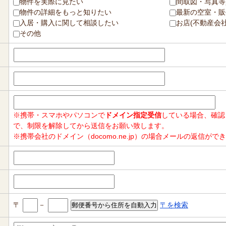
物件を実際に見たい
間取図・写真等
物件の詳細をもっと知りたい
最新の空室・販
入居・購入に関して相談したい
お店(不動産会
その他
※携帯・スマホやパソコンで
ドメイン指定受信
している場合、確認
で、制限を解除してから送信をお願い致します。
※携帯会社のドメイン（docomo.ne.jp）の場合メールの返信
〒
－
〒を検索