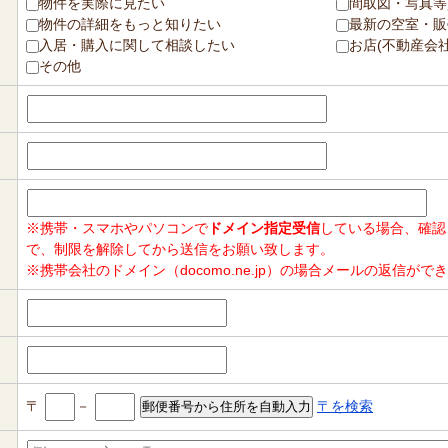
物件を実際に見たい
間取図・写真等
物件の詳細をもっと知りたい
最新の空室・販
入居・購入に関して相談したい
お店(不動産会
その他
※携帯・スマホやパソコンで
ドメイン指定受信
している場合、確認
で、制限を解除してから送信をお願い致します。
※携帯会社のドメイン（docomo.ne.jp）の場合メールの返信
〒
－
〒を検索