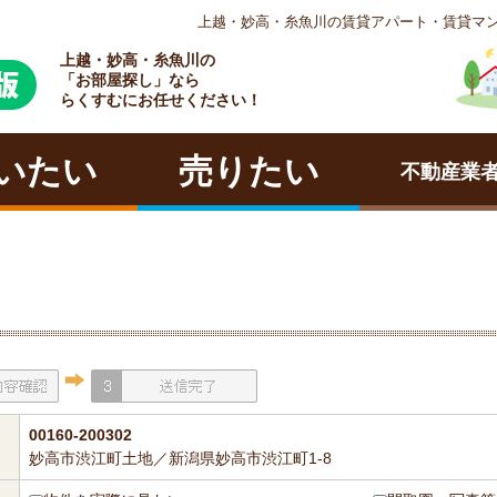
上越・妙高・糸魚川の賃貸アパート・賃貸マ
上越・妙高・糸魚川の
ラクチン
「お部屋探し」なら
らくすむにお任せください！
いたい
売りたい
不動産業
00160-200302
妙高市渋江町土地／新潟県妙高市渋江町1-8