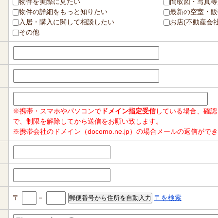
物件を実際に見たい
間取図・写真等
物件の詳細をもっと知りたい
最新の空室・販
入居・購入に関して相談したい
お店(不動産会
その他
※携帯・スマホやパソコンで
ドメイン指定受信
している場合、確認
で、制限を解除してから送信をお願い致します。
※携帯会社のドメイン（docomo.ne.jp）の場合メールの返信
〒
－
〒を検索