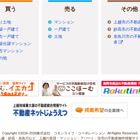
買う
売る
その他
り土地
マンション
上越市の不動
築一戸建て
一戸建て
妙高市の不動
古一戸建て
土地
糸魚川市の不
者
築分譲マンション
古マンション
の他
Copyright ©2016-
2026株式会社 コモンライフ・コーポレーション. All Rights Reserved.
上越・妙高・糸魚川など、上越の賃貸・マンション・アパート・住宅の不動産物件情報サイ