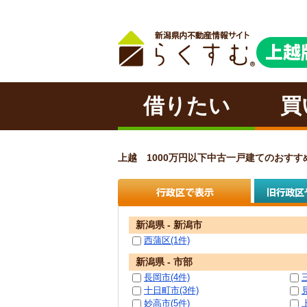
借りたい
買
上越 1000万円以下中古一戸建てのおす
新潟県 - 新潟市
西蒲区(1件)
新潟県 - 市部
長岡市(4件)
十日町市(3件)
妙高市(5件)