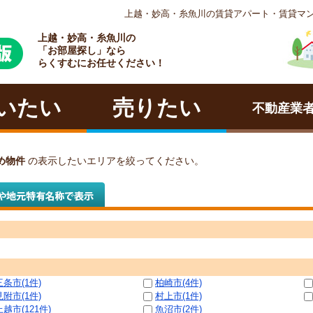
上越・妙高・糸魚川の賃貸アパート・賃貸マ
上越・妙高・糸魚川の
ラクチン
「お部屋探し」なら
らくすむにお任せください！
いたい
売りたい
不動産業
すめ物件
の表示したいエリアを絞ってください。
三条市(1件)
柏崎市(4件)
見附市(1件)
村上市(1件)
上越市(121件)
魚沼市(2件)